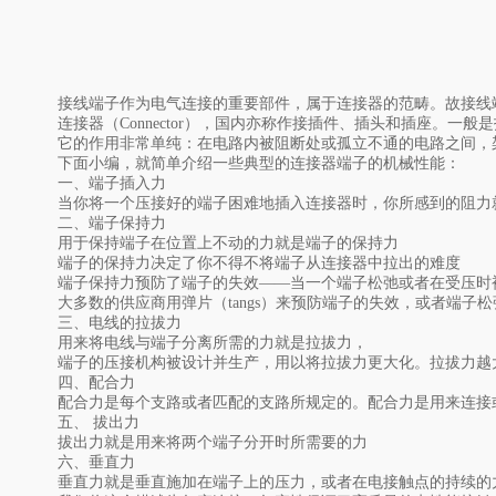
接线端子作为电气连接的重要部件，属于连接器的范畴。故接线
连接器（Connector），国内亦称作接插件、插头和插座。
它的作用非常单纯：在电路内被阻断处或孤立不通的电路之间，
下面小编，就简单介绍一些典型的连接器端子的机械性能：
一、端子插入力
当你将一个压接好的端子困难地插入连接器时，你所感到的阻力
二、端子保持力
用于保持端子在位置上不动的力就是端子的保持力
端子的保持力决定了你不得不将端子从连接器中拉出的难度
端子保持力预防了端子的失效——当一个端子松弛或者在受压时
大多数的供应商用弹片（tangs）来预防端子的失效，或者端子
三、电线的拉拔力
用来将电线与端子分离所需的力就是拉拔力，
端子的压接机构被设计并生产，用以将拉拔力更大化。拉拔力越
四、配合力
配合力是每个支路或者匹配的支路所规定的。配合力是用来连接
五、 拔出力
拔出力就是用来将两个端子分开时所需要的力
六、垂直力
垂直力就是垂直施加在端子上的压力，或者在电接触点的持续的